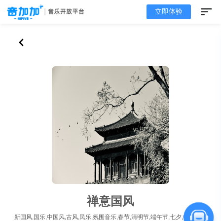
立即体验
禅意国风
新国风,国乐,中国风,古风,民乐,氛围音乐,春节,清明节,端午节,七夕,中秋节,抒情,舒缓,民乐,短视频,编辑工具,公播,无人声,推荐