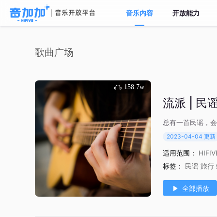
音乐内容
开放能力
歌曲广场
158.7w
流派 | 民
总有一首民谣，会
2023-04-04 更新
适用范围：
HIFI
标签：
民谣
旅行
全部播放