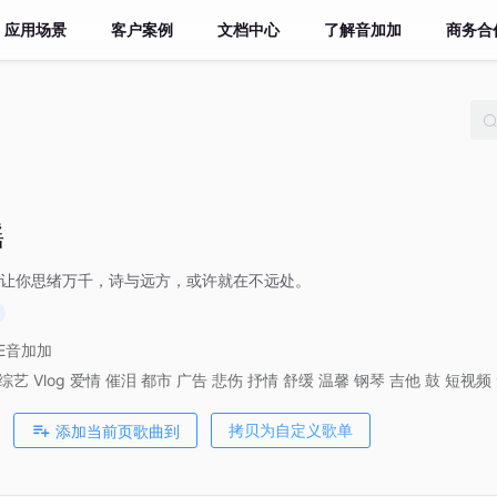
应用场景
客户案例
文档中心
了解音加加
商务合
谣
让你思绪万千，诗与远方，或许就在不远处。
VE音加加
综艺
Vlog
爱情
催泪
都市
广告
悲伤
抒情
舒缓
温馨
钢琴
吉他
鼓
短视频
添加当前页歌曲到
拷贝为自定义歌单