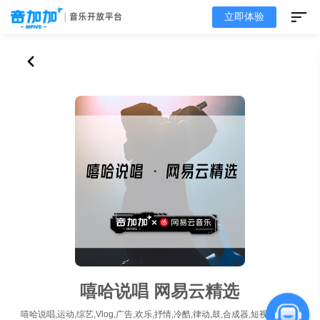
立即体验
嘻哈说唱 网易云精选
嘻哈说唱,运动,综艺,Vlog,广告,欢乐,抒情,冷酷,律动,鼓,合成器,短视频,社交直播,编辑工具,语音聊天,在线K歌,车载,公播,有人声,华语,英语,推荐