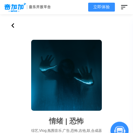
立即体验
情绪 | 恐怖
综艺,Vlog,氛围音乐,广告,恐怖,吉他,鼓,合成器