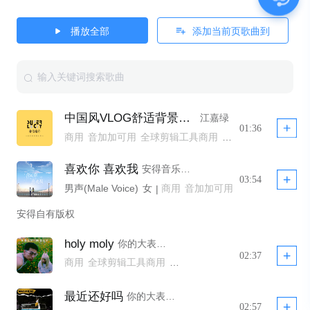
播放全部
添加当前页歌曲到
中国风VLOG舒适背景音乐
江嘉绿
01:36
商用
音加加可用
全球剪辑工具商用
全球剪辑工具非商用模板不下架
全球剪辑工具商用 YTB不拦截
喜欢你 喜欢我
安得音乐AndMusic,胡碧乔
全球剪辑工具商用模板不下架
公播
03:54
男声(Male Voice)
女声(Female Voice)
商用
音加加可用
旅行旅拍
花园/户
|
全球剪辑工具商用
安得自有版权
全球剪辑工具非商用模板不下架
全球剪辑工具商用模板不下架
公播
holy moly
你的大表哥曲甲,-艾兜
02:37
商用
全球剪辑工具商用
全球剪辑工具非商用模板不下架
最近还好吗
你的大表哥曲甲,-艾兜
02:57