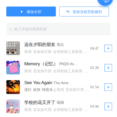
播放全部
添加当前页歌曲到
远在夕阳的朋友
老幺
04:47
商用
音加加可用
全球剪辑工具商用
全球剪辑工具商用 YTB不拦截
公播
Memory（记忆）
PAQII,Aspire Sound
02:28
商用
音加加可用
全球剪辑工具商用
全球剪辑工具商用模板不下架
全球剪辑工具非商用模板不下架
See You Again
The American Dollar
全球剪辑工具商用 YTB不拦截
公播
01:54
流行
欢快
纯音乐
咖啡馆/书店
商用
音加加可用
|
全球剪辑工具商用
学校的花又开了
瑞德
03:44
商用
音加加可用
全球剪辑工具商用
全球剪辑工具非商用模板不下架