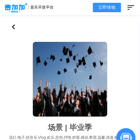
立即体验
场景 | 毕业季
流行,电子,轻音乐,Vlog,欢乐,悲伤,抒情,舒缓,感动,希望,温馨,浪漫,钢琴,吉他,鼓,合成器,短视频,无人声,有人声,华语,英语,推荐