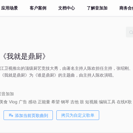
应用场景
客户案例
文档中心
了解音加加
商务合
|《我就是鼎厨》
江卫视推出的顶级厨艺竞技大秀，由著名主持人陈欢担任主持，张绍刚、
《我就是鼎厨》为《谁是鼎厨》的主题曲，由主持人陈欢演唱。
VE音加加
美食
Vlog
广告
感动
正能量
希望
钢琴
吉他
鼓
短视频
编辑工具
在线K歌
添加当前页歌曲到
拷贝为自定义歌单