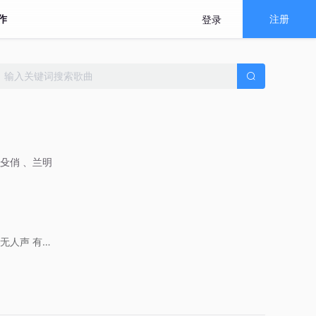
作
注册
登录
殳俏 、兰明
无人声
有人声
华语
热门