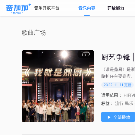
音乐内容
开放能力
歌曲广场
0
厨艺争锋 
《谁是鼎厨》是浙
路担任主要嘉宾。
2022-11-11 更新
适用范围：
HIFI
标签：
流行
民乐
全部播放