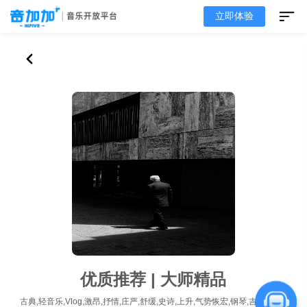
立即体验
优质推荐 | 大师精品
古典,轻音乐,Vlog,激昂,抒情,庄严,舒缓,史诗,上升,气势恢宏,钢琴,吉他,鼓,合成器,短视频,无人声,有人声,优质