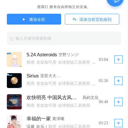
愿我们 拥有自由而独立的灵魂。
播放全部
添加当前页歌曲到
5.24 Asteroids
空野リンジ
03:04
商用
音加加可用
全球剪辑工具商用
全球剪辑工具非商用模板不下架
全球剪辑工具商用模板不下架
Sirius
亚哲大大D.c.李縺琦Fine
全球剪辑工具商用 YTB不拦截
公播
02:26
商用
音加加可用
全球剪辑工具商用
全球剪辑工具非商用模板不下架
全球剪辑工具商用模板不下架
欢快明亮 中国风古风大气
风屿文化
全球剪辑工具商用 YTB不拦截
公播
00:49
商用
音加加可用
全球剪辑工具商用
幸福的一家
黄泽曦
03:23
温馨
欢乐
商用
全球剪辑工具商用
|