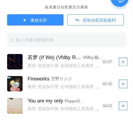
炎炎夏日自然要活力满满
播放全部
添加当前页歌曲到
若梦 (If We) (Vfdby Remix)
Vfdby,杨天夏,空野リンジ,Star酱,Baker CarterG,MatChA,uen
03:07
商用
音加加可用
全球剪辑工具商用
全球剪辑工具非商用模板不下架
全球剪辑工具商用模板不下架
Fireworks
空野リンジ
全球剪辑工具商用 YTB不拦截
公播
02:45
商用
音加加可用
全球剪辑工具商用
全球剪辑工具非商用模板不下架
全球剪辑工具商用模板不下架
You are my only
PoppoOVO
全球剪辑工具商用 YTB不拦截
公播
04:02
商用
音加加可用
全球剪辑工具商用
全球剪辑工具非商用模板不下架
全球剪辑工具商用模板不下架
全球剪辑工具商用 YTB不拦截
公播