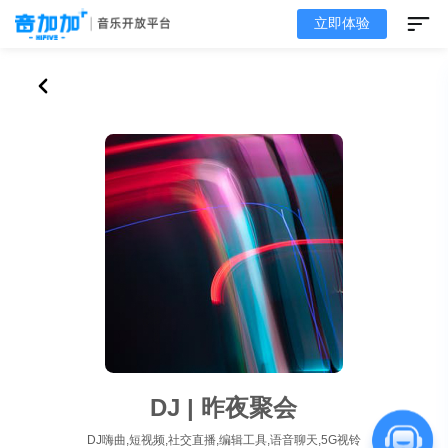
立即体验
DJ | 昨夜聚会
DJ嗨曲,短视频,社交直播,编辑工具,语音聊天,5G视铃