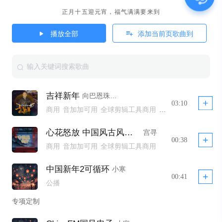
正月十五迎元宵，福气满满要来到
播放全部
添加当前页歌曲到
吉祥新年
向巴恩珠,曲吉
03:10
商用
音加加可用
全球剪辑工具商用
全球剪辑工具非商用模板不下架
全球剪辑工具商用 YTB不拦截
公播
心花怒放 中国风古风民乐
宫寻
00:38
商用
音加加可用
全球剪辑工具商用
中国新年2可循环
小寒
00:41
公播
专项定制