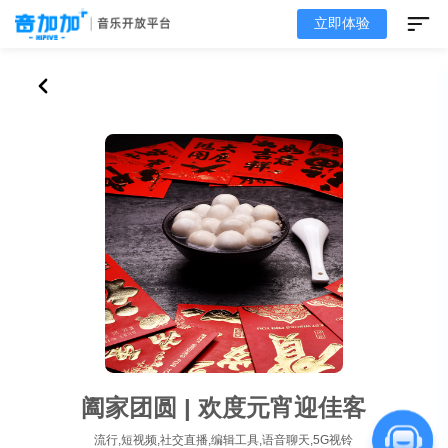
立即体验
阖家团圆 | 欢度元宵迎佳客
流行,短视频,社交直播,编辑工具,语音聊天,5G视铃