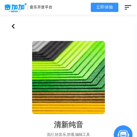
立即体验
清新纯音
流行,轻音乐,舒缓,编辑工具