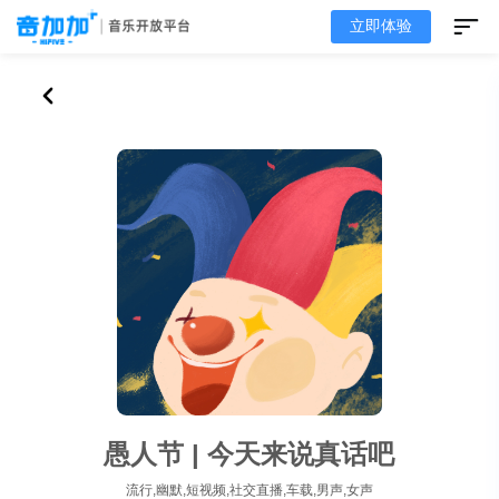
立即体验
愚人节 | 今天来说真话吧
流行,幽默,短视频,社交直播,车载,男声,女声