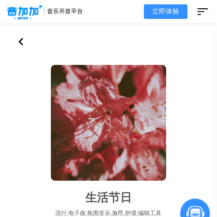
立即体验
生活节日
流行,电子曲,氛围音乐,激昂,舒缓,编辑工具