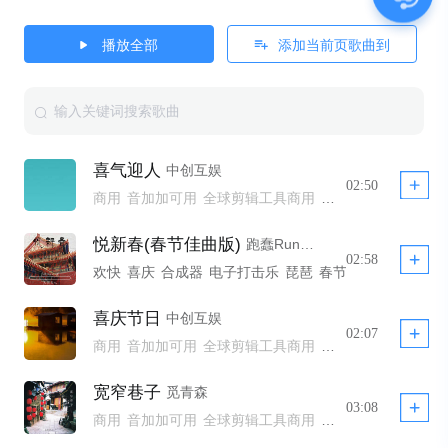
播放全部
添加当前页歌曲到
喜气迎人
中创互娱
02:50
商用
音加加可用
全球剪辑工具商用
全球剪辑工具商用模板不下架
全球剪辑工具非商用模板不下架
悦新春(春节佳曲版)
跑蠢Running Fool,果然电音社
全球剪辑工具商用 YTB不拦截
公播
02:58
欢快
喜庆
合成器
电子打击乐
琵琶
春节
古风国学
中餐
喜庆节日
中创互娱
02:07
商用
音加加可用
全球剪辑工具商用
全球剪辑工具商用模板不下架
全球剪辑工具非商用模板不下架
宽窄巷子
觅青森
全球剪辑工具商用 YTB不拦截
公播
03:08
商用
音加加可用
全球剪辑工具商用
全球剪辑工具非商用模板不下架