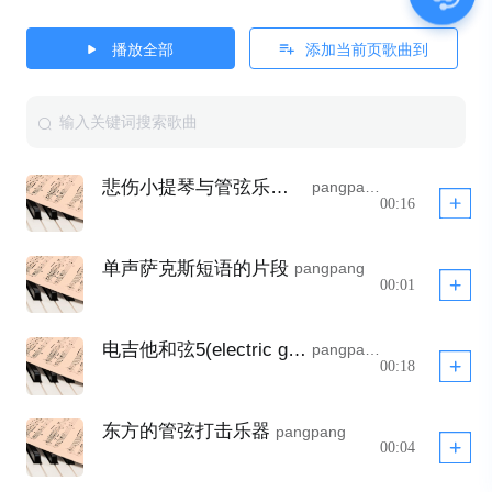
播放全部
添加当前页歌曲到
悲伤小提琴与管弦乐队(Sad Violin and Orchestra)
pangpang
00:16
单声萨克斯短语的片段
pangpang
00:01
电吉他和弦5(electric guitar chords5)
pangpang
00:18
东方的管弦打击乐器
pangpang
00:04