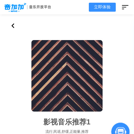
立即体验
影视音乐推荐1
流行,民谣,舒缓,正能量,推荐