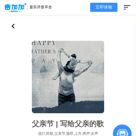
立即体验
父亲节 | 写给父亲的歌
流行,民歌,父亲节,激昂,上升,男声,女声