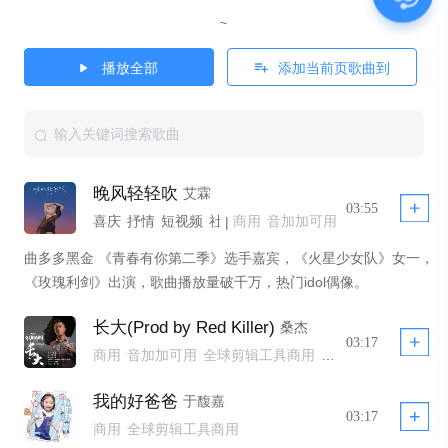
~
播放全部
添加当前页歌曲到
晚风轻轻吹
艾霖
03:55
喜庆
抒情
短视频
社交直播
商用
音加加可用
在线K歌
热门
推荐
优质
新
|
全球剪辑工具商用
曲多多黑金 《青春有你第二季》选手嘉宾，《火星少女队》女一，
公播
《玫瑰利剑》出演，歌曲播放量破千万，热门idol偶像。
长大(Prod by Red Killer)
桑杰
03:17
商用
音加加可用
全球剪辑工具商用
全球剪辑工具非商用模板不下架
全球剪辑工具商用 YTB不拦截
公播
我的好爸爸
于馥嘉
03:17
商用
全球剪辑工具商用