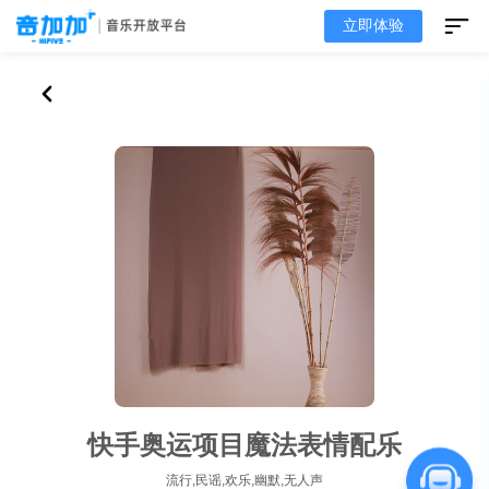
立即体验
快手奥运项目魔法表情配乐
流行,民谣,欢乐,幽默,无人声