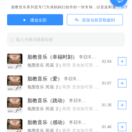
展开
胎教音乐系列是专门为准妈妈们创作的一张专辑，以音波刺激胎儿听觉器官的神经功能，刺激胎儿的脑部成长。可为出生后的孩子培养音乐爱好，并为开发孩子的想象力打下基础
播放全部
添加当前页歌曲到
胎教音乐（幸福时刻）
李召洋,李召洋儿童音乐
02:04
氛围音乐
民谣
流行
商用
电子
音加加可用
古典
轻音乐
温馨
舒缓
睡眠
|
全球剪辑工具商用
全球剪辑工具商用 YTB不拦截
胎教音乐（爱）
李召洋,李召洋儿童音乐
公播
01:07
氛围音乐
民谣
流行
商用
电子
音加加可用
古典
轻音乐
温馨
舒缓
睡眠
|
全球剪辑工具商用
全球剪辑工具商用 YTB不拦截
胎教音乐（跳动）
李召洋,李召洋儿童音乐
公播
01:38
氛围音乐
民谣
流行
商用
电子
音加加可用
古典
轻音乐
温馨
舒缓
睡眠
|
全球剪辑工具商用
全球剪辑工具商用 YTB不拦截
胎教音乐（感动）
李召洋,李召洋儿童音乐
公播
01:46
氛围音乐
民谣
流行
商用
电子
音加加可用
古典
轻音乐
温馨
舒缓
睡眠
|