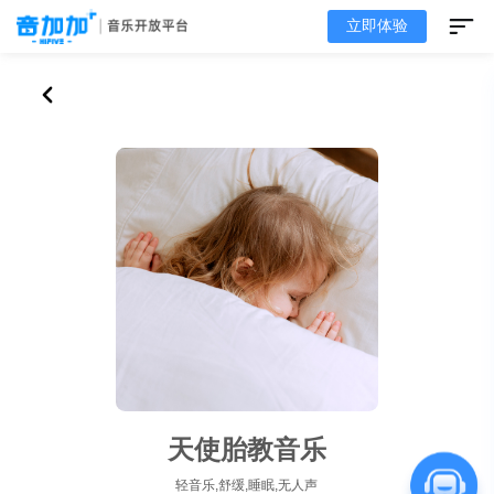
立即体验
天使胎教音乐
轻音乐,舒缓,睡眠,无人声