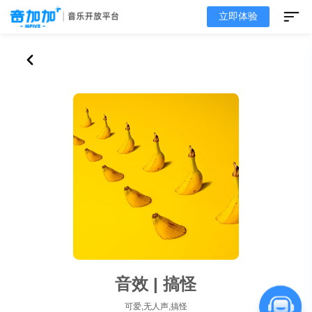
立即体验
音效 | 搞怪
可爱,无人声,搞怪