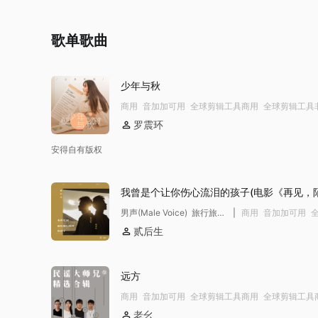
歌单歌曲
少年与秋
商用
音加加可用
全球剪辑工具商用
全球剪辑工具
用模板不下架
全球剪辑工具商用模板不下架
公播
罗震环
安得自有版权
我曾是个让你伤心流泪的孩子(电影《再见，
人》主题曲)
男声(Male Voice) 旅行旅
|
商用
音加加可用
拍 情景剧 时代剧 悲伤
剪辑工具商用
公播
贰后生
(Sad) 多愁善感
(Sentimental) 怀念/回忆
(Nostalgic) 温暖(Warm) 钢
远方
琴(Piano) Pad 鼓
商用
音加加可用
全球剪辑工具商用
全球剪辑工具
(Drums) 贝斯(Bass) 原声
YTB不拦截
公播
吉他(Acoustic Guitar) 口琴
老幺