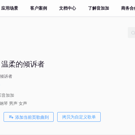
应用场景
客户案例
文档中心
了解音加加
商务合
| 温柔的倾诉者
的倾诉者
VE音加加
钢琴
男声
女声
添加当前页歌曲到
拷贝为自定义歌单