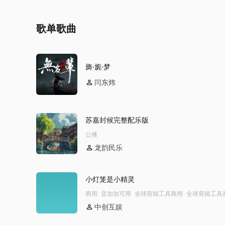
歌单歌曲
旖·旎·梦
闫东炜
苏嘉封候完整配乐版
公播
龙韵民乐
小灯笼是小精灵
商用
音加加可用
全球剪辑工具商用
全球剪辑工具
模板不下架
全球剪辑工具非商用模板不下架
全球剪
中创互娱
工具商用 YTB不拦截
公播