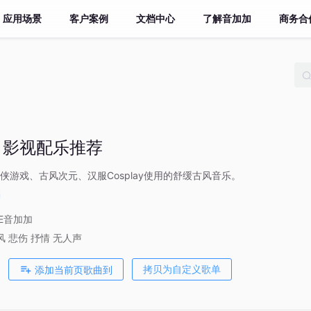
应用场景
客户案例
文档中心
了解音加加
商务合
| 影视配乐推荐
侠游戏、古风次元、汉服Cosplay使用的舒缓古风音乐。
VE音加加
风
悲伤
抒情
无人声
添加当前页歌曲到
拷贝为自定义歌单