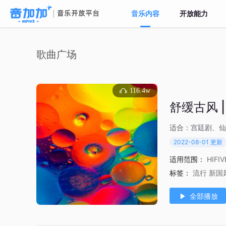
音乐内容
开放能力
歌曲广场
116.4w
舒缓古风 
适合：宫廷剧、仙
2022-08-01 更新
适用范围：
HIFI
标签：
流行
新国
全部播放