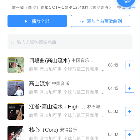
展开
陈一如（墨韵）参加CCTV-1除夕12:40档《古韵新春》，带你了解传承千年的春节文化。
播放全部
添加当前页歌曲到
四段曲(高山流水)
中国音乐家大系,李萌
06:49
商用
音加加可用
全球剪辑工具商用
全球剪辑工具非商用模板不下架
全球剪辑工具商用模板不下架
高山流水
中国音乐家大系,饶宁新,谢导秀
全球剪辑工具商用 YTB不拦截
公播
04:45
商用
音加加可用
全球剪辑工具商用
全球剪辑工具非商用模板不下架
全球剪辑工具商用模板不下架
江浙•高山流水 - High Mountain & Running Waters／Jiang-Zhe
林石城,中国音乐学院民族乐团,胡炳旭
全球剪辑工具商用 YTB不拦截
公播
05:32
商用
音加加可用
全球剪辑工具商用
全球剪辑工具非商用模板不下架
全球剪辑工具商用模板不下架
核心（Core)
安得音乐AndMusic,墨韵随步摇
全球剪辑工具商用 YTB不拦截
公播
03:32
商用
音加加可用
全球剪辑工具商用