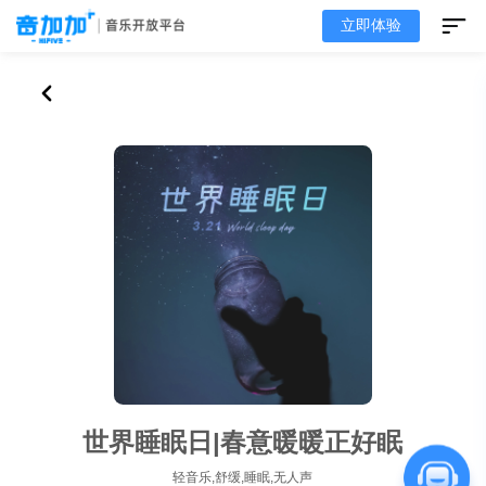
立即体验
世界睡眠日|春意暖暖正好眠
轻音乐,舒缓,睡眠,无人声