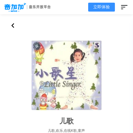
立即体验
儿歌
儿歌,欢乐,在线K歌,童声