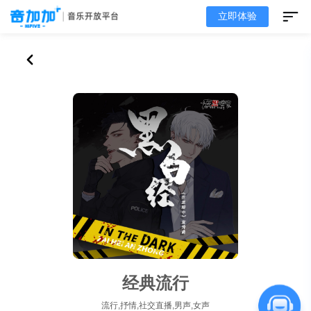
立即体验
经典流行
流行,抒情,社交直播,男声,女声