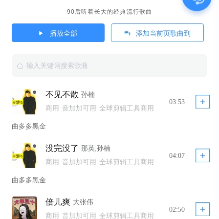
90后听着长大的经典流行歌曲
播放全部
添加当前页歌曲到
不见不散
孙楠
03:53
商用
音加加可用
全球剪辑工具商用
曲多多黑金
没完没了
那英,孙楠
04:07
商用
音加加可用
全球剪辑工具商用
曲多多黑金
倍儿爽
大张伟
02:50
商用
音加加可用
全球剪辑工具商用