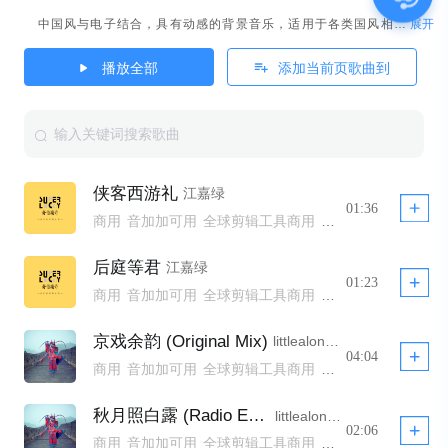
展开
中国风与电子结合，具有动感的背景音乐，适用于各类国风相关的短视频、vlog、产品广告等
播放全部
添加当前页歌曲到
侠客西游礼
江嘉绿
01:36
商用
音加加可用
全球剪辑工具商用
全球剪辑工具非商用模板不下架
全球剪辑工具商用 YTB不拦截
后庭等君
江嘉绿
全球剪辑工具商用模板不下架
公播
01:23
商用
音加加可用
全球剪辑工具商用
全球剪辑工具非商用模板不下架
全球剪辑工具商用 YTB不拦截
京戏余韵 (Original Mix)
littlealone100
全球剪辑工具商用模板不下架
公播
04:04
商用
音加加可用
全球剪辑工具商用
全球剪辑工具商用 YTB不拦截
公播
秋月照白露 (Radio Edit)
littlealone100
02:06
商用
音加加可用
全球剪辑工具商用