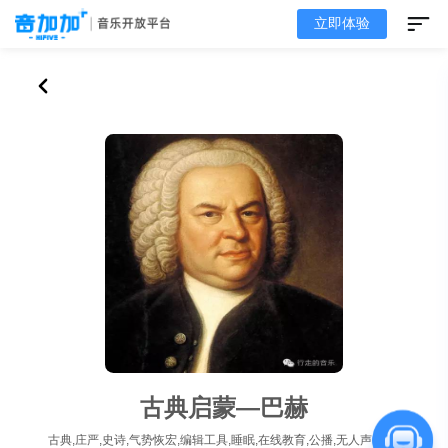
立即体验
古典启蒙—巴赫
古典,庄严,史诗,气势恢宏,编辑工具,睡眠,在线教育,公播,无人声,推荐