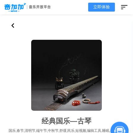
立即体验
经典国乐—古琴
国乐,春节,清明节,端午节,中秋节,舒缓,民乐,短视频,编辑工具,睡眠,在线教育,公播,无人声,推荐