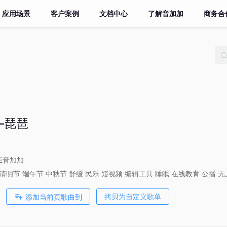
应用场景
客户案例
文档中心
了解音加加
商务合
—琵琶
VE音加加
清明节
端午节
中秋节
舒缓
民乐
短视频
编辑工具
睡眠
在线教育
公播
无
添加当前页歌曲到
拷贝为自定义歌单