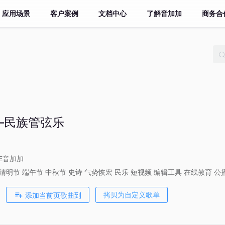
应用场景
客户案例
文档中心
了解音加加
商务合
—民族管弦乐
VE音加加
清明节
端午节
中秋节
史诗
气势恢宏
民乐
短视频
编辑工具
在线教育
公
添加当前页歌曲到
拷贝为自定义歌单