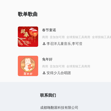
歌单歌曲
春节童谣
商用
音加加可用
全球剪辑工具商用
全球剪辑工具
YTB不拦截
公播
李召洋儿童音乐,李可滢
兔年好
商用
音加加可用
全球剪辑工具商用
安得少儿合唱团
联系我们
成都嗨翻屋科技有限公司