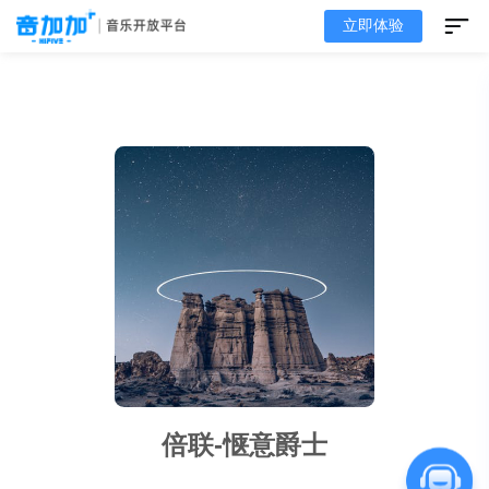
立即体验
倍联-惬意爵士