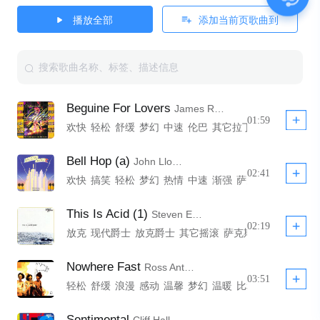
播放全部
添加当前页歌曲到
Beguine For Lovers
James Robert Talbot,Derek Watkins,Colin Glen Sheen
01:59
欢快
轻松
舒缓
梦幻
中速
伦巴
其它拉丁
原声吉他
打
Bell Hop (a)
John Lloyd Shakespeare
02:41
欢快
搞笑
轻松
梦幻
热情
中速
渐强
萨克斯
短笛
电吉
This Is Acid (1)
Steven Elvin Lambert
02:19
放克
现代爵士
放克爵士
其它摇滚
萨克斯
音游
西餐厅
Nowhere Fast
Ross Anthony Wakefield
03:51
轻松
舒缓
浪漫
感动
温馨
梦幻
温暖
比利时
卡林巴
萨
Sentimental